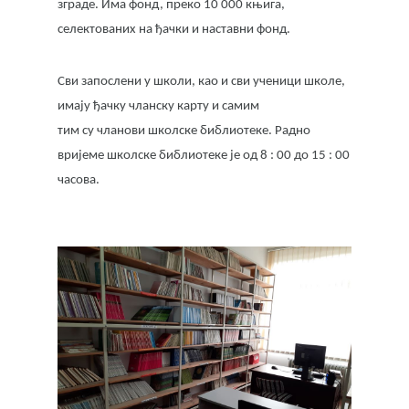
зграде. Има фонд, преко 10 000 књига,
селектованих на ђачки и наставни фонд.
Сви запослени у школи, као и сви ученици школе,
имају ђачку чланску карту и самим
тим су чланови школске библиотеке. Радно
вријеме школске библиотеке је од 8 : 00 до 15 : 00
часова.