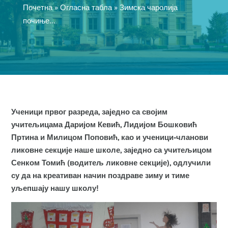
Почетна
»
Огласна табла
»
Зимска чаролија
почиње…
Ученици првог разреда, заједно са својим
учитељицама Даријом Кевић, Лидијом Бошковић
Пртина и Милицом Поповић, као и ученици-чланови
ликовне секције наше школе, заједно са учитељицом
Сенком Томић (водитељ ликовне секције), одлучили
су да на креативан начин поздраве зиму и тиме
уљепшају нашу школу!