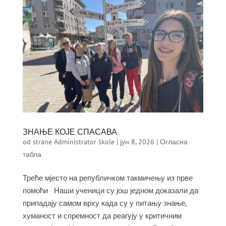
ЗНАЊЕ КОЈЕ СПАСАВА
od strane
Administrator škole
|
јун 8, 2026
|
Огласна
табла
Треће мјесто на републичком такмичењу из прве
помоћи Наши ученици су још једном доказали да
припадају самом врху када су у питању знање,
хуманост и спремност да реагују у критичним