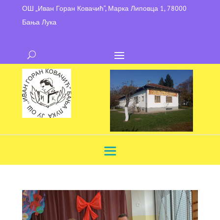
ОШ „Иван Горан Ковачић“, Марка Липовца 1, 78000
Бања Лука