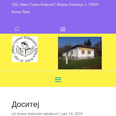
ОШ „Иван Горан Ковачић“, Марка Липовца 1, 78000
Бања Лука
Доситеј
od strane
slobodan tabaković
|
сеп 14, 2020